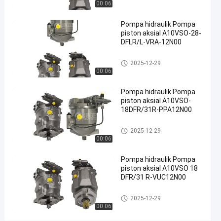
00:06
PV26
PV27
Pompa hidraulik Pompa
piston aksial A10VSO-28-
Pabrik
DFLR/L-VRA-12N00
pompa
Pompa hidrolik
piston
2025-12-29
00:06
hidrolik
Cina
Pompa hidraulik Pompa
piston aksial A10VSO-
Hubungi
18DFR/31R-PPA12N00
2025-
2
Pompa
Sekarang
hidrolik
03-27
pandangan
Pompa hidrolik
2025-12-29
Berbagi
00:06
#
Pompa hidraulik Pompa
Pompa
piston aksial A10VSO 18
hidraulik
DFR/31 R-VUC12N00
besi cor
#
Pompa hidrolik
2025-12-29
00:06
Pompa
Limbah