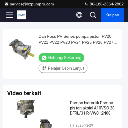
service@hzpumpru.com
86-188-2364-2802
Kutipan
Play
Dan Foss PV Series pompa piston PV20
Dan
Video
PV21 PV22 PV23 PV24 PV25 PV26 PV27
Foss
Pabrik pompa piston hidrolik Cina
PV
Hubungi Sekarang
Series
Pelajari Lebih Lanjut
pompa
piston
PV20
Video terkait
PV21
PV22
Pompa hidraulik Pompa
piston aksial A10VSO 28
PV23
DFRL/31 R-VWC12N00
PV24
Pompa hidrolik
PV25
2025-12-29