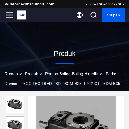
service@hzpumpru.com
86-188-2364-2802
Kutipan
Produk
Rumah
>
Produk
>
Pompa Baling-Baling Hidrolik
>
Parker
Denison T6CC T6C T6ED T6D T6CM-B25-1R02-C1 T6DM B35
1R00 C5 T6E-066-1R00-A1M0 T6EC-062-022-1R 00 B1 Pompa
Vane Hidraulik