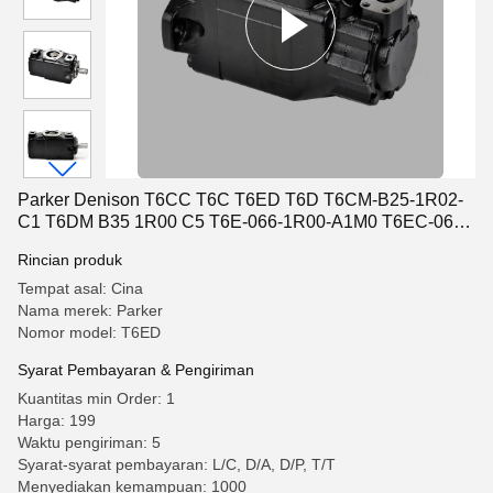
Parker Denison T6CC T6C T6ED T6D T6CM-B25-1R02-
C1 T6DM B35 1R00 C5 T6E-066-1R00-A1M0 T6EC-062-
022-1R 00 B1 Pompa Vane Hidraulik
Rincian produk
Tempat asal: Cina
Nama merek: Parker
Nomor model: T6ED
Syarat Pembayaran & Pengiriman
Kuantitas min Order: 1
Harga: 199
Waktu pengiriman: 5
Syarat-syarat pembayaran: L/C, D/A, D/P, T/T
Menyediakan kemampuan: 1000