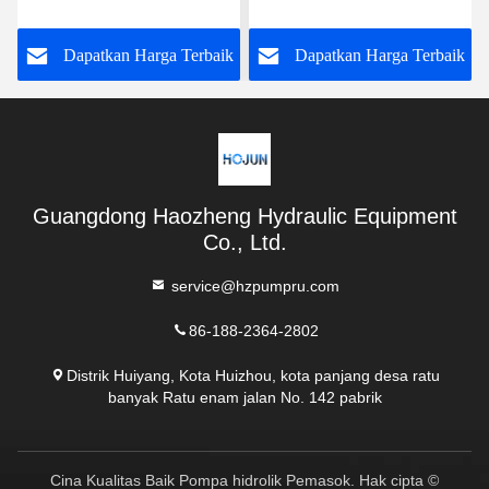
Pompa Hidraulik Vickers
137106-3
20V11A-1D22R
k
Dapatkan Harga Terbaik
Dapatkan Harga Terbaik
Guangdong Haozheng Hydraulic Equipment
Co., Ltd.
service@hzpumpru.com
86-188-2364-2802
Distrik Huiyang, Kota Huizhou, kota panjang desa ratu
banyak Ratu enam jalan No. 142 pabrik
Cina Kualitas Baik Pompa hidrolik Pemasok. Hak cipta ©