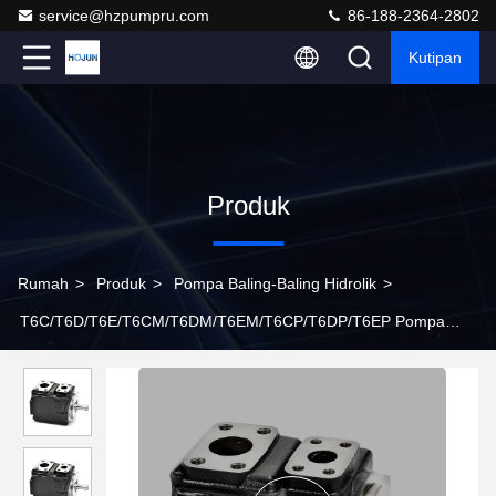
service@hzpumpru.com
86-188-2364-2802
Kutipan
Produk
Rumah
>
Produk
>
Pompa Baling-Baling Hidrolik
>
T6C/T6D/T6E/T6CM/T6DM/T6EM/T6CP/T6DP/T6EP Pompa
Vane Hidraulik T6DM-B50-1R00-C1 T6EC-072-025 T6CM B22
1R00 C1