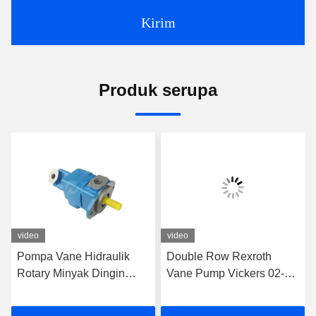
Kirim
Produk serupa
video
video
Pompa Vane Hidraulik
Double Row Rexroth
Rotary Minyak Dingin
Vane Pump Vickers 02-
Pompa Hidraulik Vickers
137106-3
20V11A-1D22R