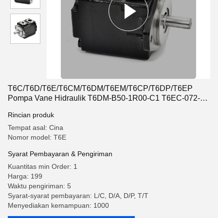
T6C/T6D/T6E/T6CM/T6DM/T6EM/T6CP/T6DP/T6EP
Pompa Vane Hidraulik T6DM-B50-1R00-C1 T6EC-072-
025 T6CM B22 1R00 C1
Rincian produk
Tempat asal: Cina
Nomor model: T6E
Syarat Pembayaran & Pengiriman
Kuantitas min Order: 1
Harga: 199
Waktu pengiriman: 5
Syarat-syarat pembayaran: L/C, D/A, D/P, T/T
Menyediakan kemampuan: 1000