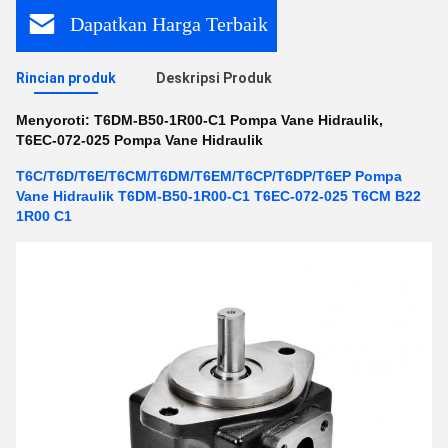
Dapatkan Harga Terbaik
Rincian produk
Deskripsi Produk
Menyoroti:
T6DM-B50-1R00-C1 Pompa Vane Hidraulik
,
T6EC-072-025 Pompa Vane Hidraulik
T6C/T6D/T6E/T6CM/T6DM/T6EM/T6CP/T6DP/T6EP Pompa
Vane Hidraulik T6DM-B50-1R00-C1 T6EC-072-025 T6CM B22
1R00 C1