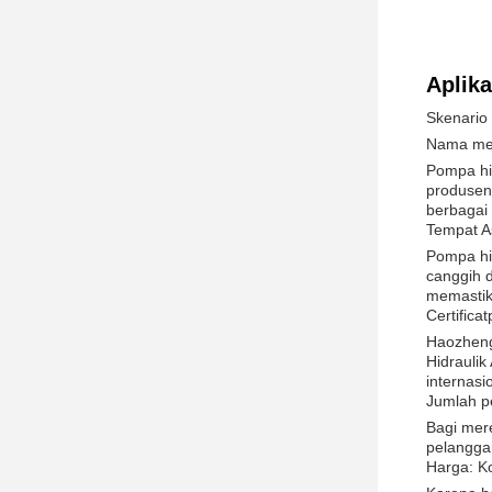
Aplik
Skenario
Nama me
Pompa hi
produsen 
berbagai
Tempat A
Pompa hi
canggih d
memastika
Certific
Haozheng
Hidrauli
internasi
Jumlah p
Bagi mer
pelanggan
Harga: K