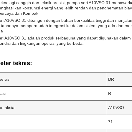
eknologi canggih dan teknik presisi, pompa seri A10VSO 31 menawar
enghasilkan konsumsi energi yang lebih rendah dan penghematan biay
percaya dan Kompak
ri A10VSO 31 dibangun dengan bahan berkualitas tinggi dan menjalan
 tahannya.mempermudah integrasi ke dalam sistem yang ada dan me
na
ri A10VSO 31 adalah produk serbaguna yang dapat digunakan dalam b
ondisi dan lingkungan operasi yang berbeda.
ter teknis:
erasi
DR
asi
R
on aksial
A10VSO
71