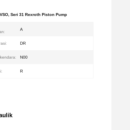
0VSO
,
Seri 31 Rexroth Piston Pump
A
an:
asi:
DR
rkendara:
N00
i:
R
ulik