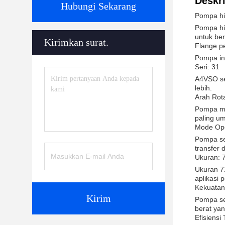
Deskri
Hubungi Sekarang
Pompa hi
Pompa hi
untuk ber
Kirimkan surat.
Flange p
Pompa ini
Seri: 31
A4VSO ser
lebih.
Arah Rota
Pompa mem
paling u
Mode Ope
Pompa se
transfer
Ukuran: 
Ukuran 7
aplikasi
Kekuatan
Kirim
Pompa se
berat ya
Efisiensi