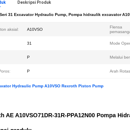
duk
Deskripsi Produk
Seri 31 Excavator Hydraulic Pump
,
Pompa hidraulik excavator A1
Flensa
ston aksial:
A10VSO
pemasang
31
Mode Oper
P
Melalui be
Poros:
P
Arah Rotas
cavator Hydraulic Pump A10VSO Rexroth Piston Pump
th AE A10VSO71DR-31R-PPA12N00 Pompa Hidra