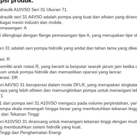
psi produk:
draulik A10VSO Seri 31 Ukuran 71
draulik seri 31 A4VSO adalah pompa yang kuat dan efisien yang dira
bagai mesin industri dan mobile.
emasangan: A
 dilengkapi dengan flange pemasangan tipe A, yang merupakan tipe st
i 31 adalah seri pompa hidrolik yang andal dan tahan lama yang diken
si: R
iliki arah rotasi R, yang berarti ia berputar searah jarum jam ketika di
mum untuk pompa hidrolik dan memastikan operasi yang lancar.
rasi: DR
ri A4VSO 31 beroperasi dalam mode DFLR, yang merupakan singkatan 
 daya yang lebih efisien dan memungkinkan pompa untuk menangani te
71
1 dari pompa seri 31 A10VSO mengacu pada volume perpindahan, yang
 pompa skala menengah hingga besar yang membutuhkan tekanan tinggi 
 dan Tekanan Tinggi
ri A10VSO 31 dirancang untuk menangani tekanan tinggi dengan mud
ng membutuhkan sistem hidrolik yang kuat.
 Tinggi dan Penghematan Energi