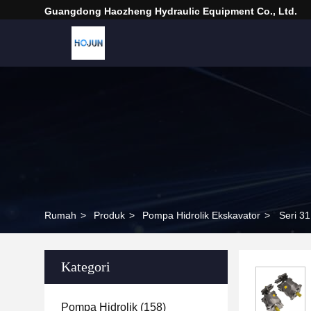
Guangdong Haozheng Hydraulic Equipment Co., Ltd.
Rumah
>
Produk
>
Pompa Hidrolik Ekskavator
>
Seri 3
Kategori
Pompa Hidrolik
(158)