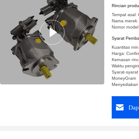
Rincian prod
Tempat asal:
Nama merek:
Nomor model
Syarat Pemba
Kuantitas min
Harga: Confir
Kemasan rinc
Waktu pengir
Syarat-syarat
MoneyGram
Menyediakan
Dap