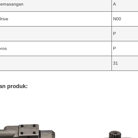
pemasangan
A
Drive
N00
P
oros
P
31
an produk: