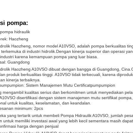
asi pompa:
 pompa hidraulik
rek: Haozheng
drolik Haozheng, nomor model A10VSO, adalah pompa berkualitas tingg
terkemuka di industri hidrolik.Dengan kinerja superior dan operasi y
 industri karena kemampuan pompa yang luar biasa.
sal: Guangdong
drolik Haozheng A10VSO dibuat dengan bangga di Guangdong, Cina
an produk berkualitas tinggi. A10VSO tidak terkecuali, karena diproduk
n kinerja terbaiknya.
atpumpumpion: Sistem Manajemen Mutu Certificatpumpumpion
 mengambil kualitas serius dan berkomitmen untuk menyediakan pel
k A10VSO disertifikasi dengan sistem manajemen mutu sertifikat pomp
onal untuk kualitas, keselamatan, dan keandalan.
esanan minimum: 2pcs
eka yang tertarik untuk membeli Pompa Hidraulik A10VSO, jumlah pe
 untuk memiliki investasi awal yang lebih kecil sementara masih dapat
onfirmasi harga dengan penjual