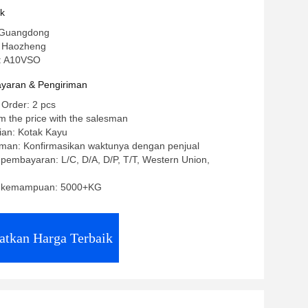
uk
 Guangdong
 Haozheng
: A10VSO
yaran & Pengiriman
 Order: 2 pcs
m the price with the salesman
ian: Kotak Kayu
iman: Konfirmasikan waktunya dengan penjual
 pembayaran: L/C, D/A, D/P, T/T, Western Union,
 kemampuan: 5000+KG
atkan Harga Terbaik