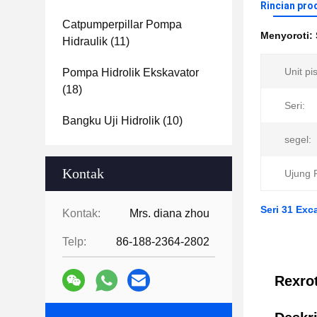
Rincian pro
Catpumperpillar Pompa
Menyoroti:
Hidraulik
(11)
Unit pi
Pompa Hidrolik Ekskavator
(18)
Seri:
Bangku Uji Hidrolik
(10)
segel:
Kontak
Ujung 
Seri 31 Ex
Kontak:
Mrs. diana zhou
Telp:
86-188-2364-2802
Rexro