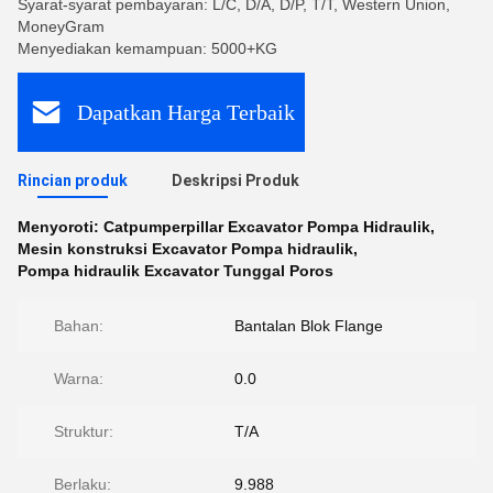
Syarat-syarat pembayaran: L/C, D/A, D/P, T/T, Western Union,
MoneyGram
Menyediakan kemampuan: 5000+KG
Dapatkan Harga Terbaik
Rincian produk
Deskripsi Produk
Menyoroti:
Catpumperpillar Excavator Pompa Hidraulik
,
Mesin konstruksi Excavator Pompa hidraulik
,
Pompa hidraulik Excavator Tunggal Poros
Bahan:
Bantalan Blok Flange
Warna:
0.0
Struktur:
T/A
Berlaku:
9.988