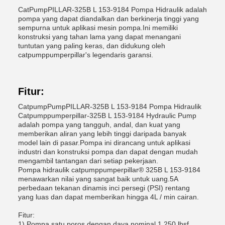
CatPumpPILLAR-325B L 153-9184 Pompa Hidraulik adalah
pompa yang dapat diandalkan dan berkinerja tinggi yang
sempurna untuk aplikasi mesin pompa.Ini memiliki
konstruksi yang tahan lama yang dapat menangani
tuntutan yang paling keras, dan didukung oleh
catpumppumperpillar's legendaris garansi.
Fitur:
CatpumpPumpPILLAR-325B L 153-9184 Pompa Hidraulik
Catpumppumperpillar-325B L 153-9184 Hydraulic Pump
adalah pompa yang tangguh, andal, dan kuat yang
memberikan aliran yang lebih tinggi daripada banyak
model lain di pasar.Pompa ini dirancang untuk aplikasi
industri dan konstruksi pompa dan dapat dengan mudah
mengambil tantangan dari setiap pekerjaan.
Pompa hidraulik catpumppumperpillar® 325B L 153-9184
menawarkan nilai yang sangat baik untuk uang.5A
perbedaan tekanan dinamis inci persegi (PSI) rentang
yang luas dan dapat memberikan hingga 4L / min cairan.
Fitur:
1) Pompa satu poros dengan daya nominal 1.250 lbsf.