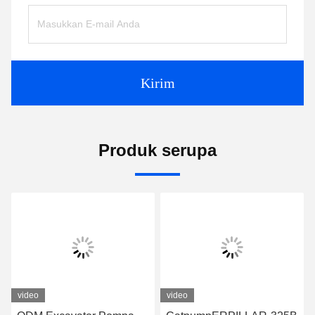
Kirim
Produk serupa
video
video