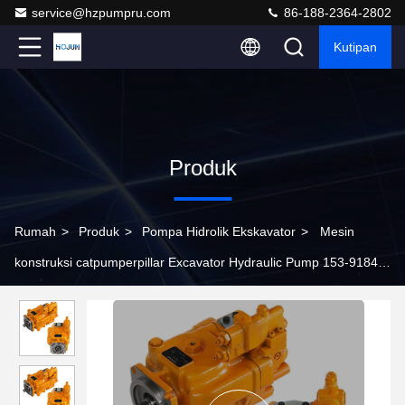
service@hzpumpru.com
86-188-2364-2802
Kutipan
Produk
Rumah
>
Produk
>
Pompa Hidrolik Ekskavator
>
Mesin
konstruksi catpumperpillar Excavator Hydraulic Pump 153-9184
Satu poros