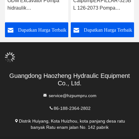
ODM Excavator Pompa
CatpumpERPILLAR-325B
hidraulik
L 126-2073 Pompa
catpumpERPILLAR-325B
Hidraulik Dalam
126-2073 catpump
Excavator Untuk
k
Dapatkan Harga Terbaik
Dapatkan Harga Terbaik
Excavator Pump
Konstruksi
Guangdong Haozheng Hydraulic Equipment
Co., Ltd.
service@hzpumpru.com
86-188-2364-2802
Distrik Huiyang, Kota Huizhou, kota panjang desa ratu
banyak Ratu enam jalan No. 142 pabrik