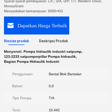
Syarat-syarat pembayaran: L/C, D/A, D/P, T/T, Western Union,
MoneyGram
Menyediakan kemampuan: 5000+KG
Dapatkan Harga Terbaik
Rincian produk
Deskripsi Produk
Menyoroti:
Pompa hidraulik industri catpump
,
123-2233 catpumperpillar Pompa hidraulik
,
Bagian Pompa Hidraulik Industri
Penggunaan:
Bantal Blok Bantalan
Bahan:
0,0
Tipe Pompa:
T/A
Torsi:
10.442