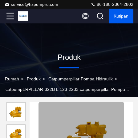
service@hzpumpru.com
86-188-2364-2802
Kutipan
Produk
Rumah
>
Produk
>
Catpumperpillar Pompa Hidraulik
>
catpumpERPILLAR-322B L 123-2233 catpumperpillar Pompa
Hidraulik Bagian Industri