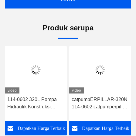
Produk serupa
video
video
114-0602 320L Pompa
catpumpERPILLAR-320N
Hidraulik Konstruksi
114-0602 catpumperpillar
Pompa Hidraulik Untuk
Pompa Hidraulik OEM
catpumperpillar
Catpump Pump Repair Kit
k
Dapatkan Harga Terbaik
Dapatkan Harga Terbaik