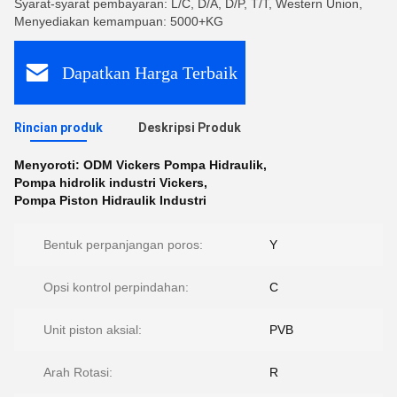
Syarat-syarat pembayaran: L/C, D/A, D/P, T/T, Western Union,
Menyediakan kemampuan: 5000+KG
Dapatkan Harga Terbaik
Rincian produk
Deskripsi Produk
Menyoroti:
ODM Vickers Pompa Hidraulik
,
Pompa hidrolik industri Vickers
,
Pompa Piston Hidraulik Industri
Bentuk perpanjangan poros:
Y
Opsi kontrol perpindahan:
C
Unit piston aksial:
PVB
Arah Rotasi:
R