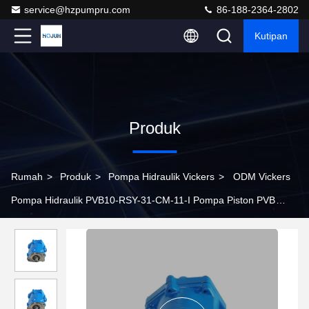
service@hzpumpru.com
86-188-2364-2802
Kutipan
Produk
Rumah
>
Produk
>
Pompa Hidraulik Vickers
>
ODM Vickers
Pompa Hidraulik PVB10-RSY-31-CM-11-I Pompa Piston PVB
PVB15 PVB20 PVB29 PVB45 PVB90 Seri Pompa Piston Tekanan
Tinggi PVB15RSY30CM11 pemasok Cina