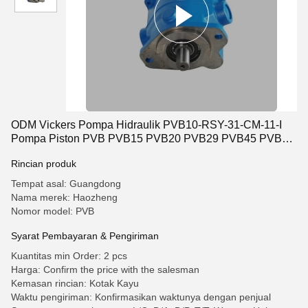
ODM Vickers Pompa Hidraulik PVB10-RSY-31-CM-11-I
Pompa Piston PVB PVB15 PVB20 PVB29 PVB45 PVB90
Seri Pompa Piston Tekanan Tinggi PVB15RSY30CM11
Rincian produk
pemasok Cina
Tempat asal: Guangdong
Nama merek: Haozheng
Nomor model: PVB
Syarat Pembayaran & Pengiriman
Kuantitas min Order: 2 pcs
Harga: Confirm the price with the salesman
Kemasan rincian: Kotak Kayu
Waktu pengiriman: Konfirmasikan waktunya dengan penjual