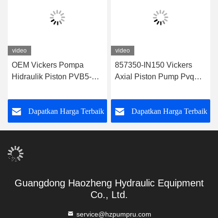
video
video
OEM Vickers Pompa
857350-IN150 Vickers
Hidraulik Piston PVB5-
Axial Piston Pump Pvq
RSY-21-CC-11-IN
Vickers Pto Pump Untuk
PVB5/PVB6 PVB10
Konstruksi
k
Dapatkan Harga Terbaik
Dapatkan Harga Terbaik
PVB15 PVB20/PVB29
PVB45 Untuk produsen
pompa hidraulik china
Guangdong Haozheng Hydraulic Equipment
Co., Ltd.
service@hzpumpru.com