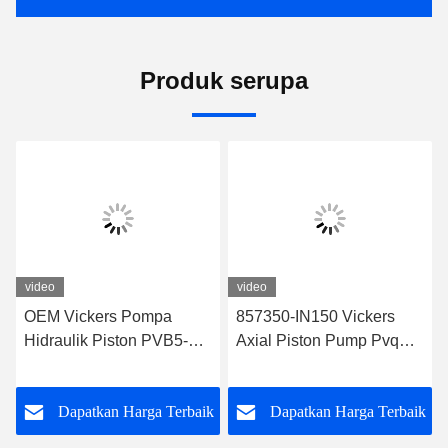
Produk serupa
video
video
OEM Vickers Pompa
857350-IN150 Vickers
Hidraulik Piston PVB5-
Axial Piston Pump Pvq
RSY-21-CC-11-IN
Vickers Pto Pump Untuk
PVB5/PVB6 PVB10
Konstruksi
k
Dapatkan Harga Terbaik
Dapatkan Harga Terbaik
PVB15 PVB20/PVB29
PVB45 Untuk produsen