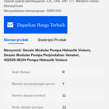
Syarat-syarat pembayaran: L/C, D/A, D/P, T/T, Western Union,
MoneyGram
Menyediakan kemampuan: 5000+KG
Dapatkan Harga Terbaik
Rincian produk
Deskripsi Produk
Menyoroti:
Desain Modular Pompa Hidraulik Vickers
,
Desain Modular Pompa Perpindahan Variabel
,
432029-IN154 Pompa Hidraulik Vickers
Arah Rotasi:
R
Bentuk perpanjangan poros:
Y
Nomor desain kontrol:
11
Kode desain pompa:
31