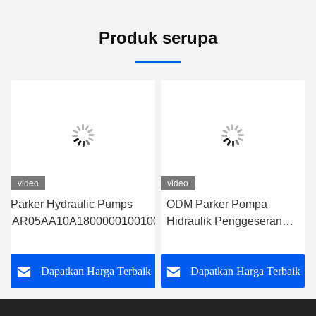
Produk serupa
video
video
riabel
on Parker Hydraulic Pumps
ODM Parker Pompa
21AR05AA10A1800000100100CD0A
Hidraulik Penggeseran
00CD0A
ik pompa piston China
Penyesuaian Pompa
Piston Hidraulik
k
Dapatkan Harga Terbaik
Dapatkan Harga Terbaik