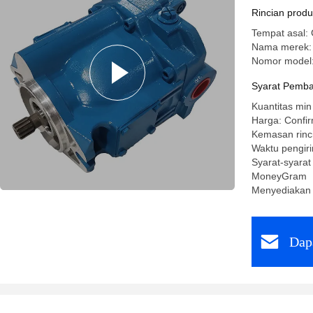
Piston
Rincian prod
Tempat asal:
Nama merek:
Nomor model
Syarat Pemba
Kuantitas min
Harga: Confir
Kemasan rinc
Waktu pengir
Syarat-syarat
MoneyGram
Menyediakan
Dap