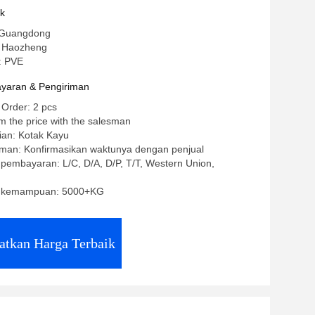
uk
 Guangdong
 Haozheng
: PVE
yaran & Pengiriman
 Order: 2 pcs
m the price with the salesman
ian: Kotak Kayu
iman: Konfirmasikan waktunya dengan penjual
 pembayaran: L/C, D/A, D/P, T/T, Western Union,
 kemampuan: 5000+KG
atkan Harga Terbaik