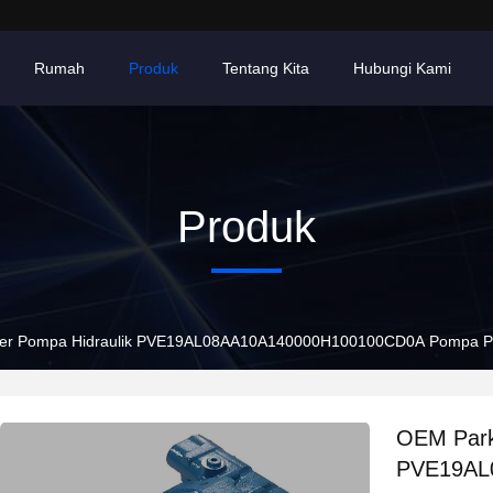
Rumah
Produk
Tentang Kita
Hubungi Kami
Produk
er Pompa Hidraulik PVE19AL08AA10A140000H100100CD0A Pompa Pi
OEM Park
PVE19AL