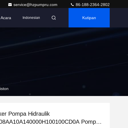
service@hzpumpru.com
86-188-2364-2802
Acara
Kutipan
Indonesian
ston
er Pompa Hidraulik
08AA10A140000H100100CD0A Pompa