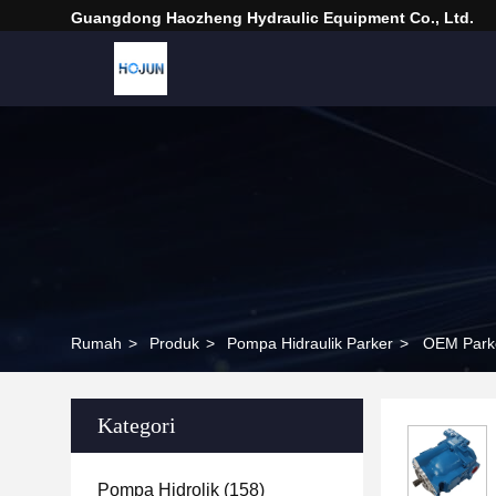
Guangdong Haozheng Hydraulic Equipment Co., Ltd.
Rumah
>
Produk
>
Pompa Hidraulik Parker
>
OEM Park
Kategori
Pompa Hidrolik
(158)