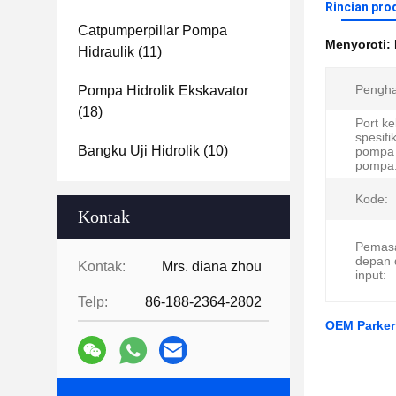
Rincian pro
Catpumperpillar Pompa
Menyoroti:
Hidraulik
(11)
Pengha
Pompa Hidrolik Ekskavator
(18)
Port k
spesifi
Bangku Uji Hidrolik
(10)
pompa 
pompa
Kode:
Kontak
Pemas
depan 
Kontak:
Mrs. diana zhou
input:
Telp:
86-188-2364-2802
OEM Parker