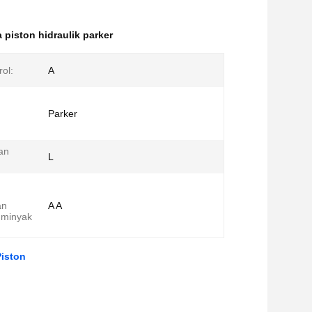
piston hidraulik parker
ol:
A
Parker
an
L
an
A A
 minyak
iston