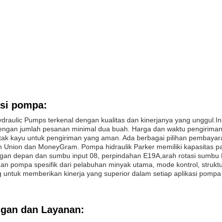
asi pompa:
draulic Pumps terkenal dengan kualitas dan kinerjanya yang unggul.In
engan jumlah pesanan minimal dua buah. Harga dan waktu pengiriman 
ak kayu untuk pengiriman yang aman. Ada berbagai pilihan pembayaran ya
n Union dan MoneyGram. Pompa hidraulik Parker memiliki kapasitas pas
an depan dan sumbu input 08, perpindahan E19A,arah rotasi sumbu 
dan pompa spesifik dari pelabuhan minyak utama, mode kontrol, struktur 
 untuk memberikan kinerja yang superior dalam setiap aplikasi pompa 
gan dan Layanan: