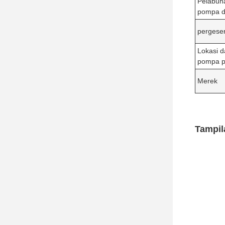
Pelabuha
pompa d
pergese
Lokasi d
pompa p
Merek
Tampil