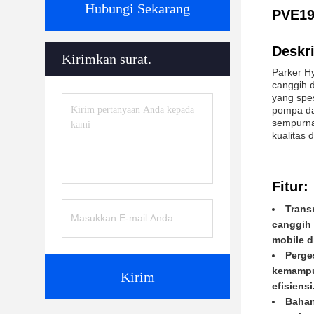
Hubungi Sekarang
PVE19
Deskri
Kirimkan surat.
Parker H
canggih 
yang spe
pompa da
sempurna
kualitas
Fitur:
Trans
canggih 
mobile d
Perge
kemampua
Kirim
efisiensi
Bahan