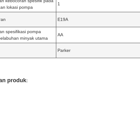
n kebocoran spesifik pada
1
an lokasi pompa
ran
E19A
an spesifikasi pompa
AA
elabuhan minyak utama
Parker
an produk
: