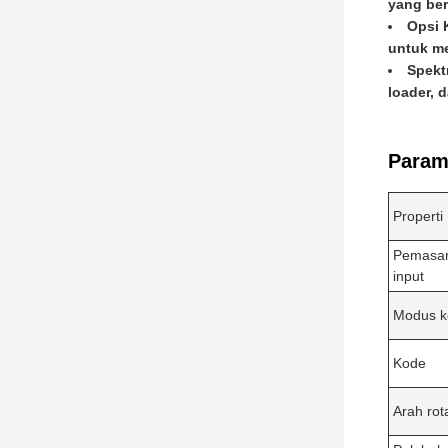
yang ber
Opsi 
untuk me
Spektr
loader, 
Parame
Properti
Pemasan
input
Modus k
Kode
Arah rot