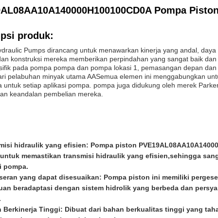
AL08AA10A140000H100100CD0A Pompa Pisto
psi produk:
ydraulic Pumps dirancang untuk menawarkan kinerja yang andal, daya
dan konstruksi mereka memberikan perpindahan yang sangat baik dan 
sifik pada pompa pompa dan pompa lokasi 1, pemasangan depan dan po
ri pelabuhan minyak utama AASemua elemen ini menggabungkan untuk
 untuk setiap aplikasi pompa. pompa juga didukung oleh merek Park
 dan keandalan pembelian mereka.
misi hidraulik yang efisien: Pompa piston PVE19AL08AA10A140
untuk memastikan transmisi hidraulik yang efisien,sehingga sang
i pompa.
seran yang dapat disesuaikan: Pompa piston ini memiliki perges
n beradaptasi dengan sistem hidrolik yang berbeda dan persyara
.
 Berkinerja Tinggi: Dibuat dari bahan berkualitas tinggi yang tah