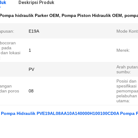
duk
Deskripsi Produk
Pompa hidraulik Parker OEM
,
Pompa Piston Hidraulik OEM
,
pompa 
pusan:
E19A
Mode Kontr
ebocoran
k pada
1
Merek:
dan lokasi
:
Arah putar
PV
sumbu:
Posisi dan
angan
spesifikasi
dan poros
08
pemompa
pelabuhan
utama:
 Pompa Hidraulik PVE19AL08AA10A140000H100100CD0A Pompa P