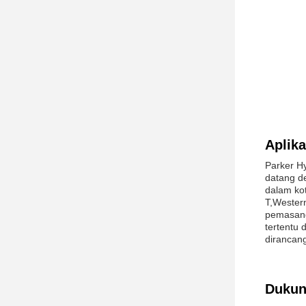
Aplik
Parker Hy
datang d
dalam kot
T,Wester
pemasang
tertentu 
dirancang
Dukun