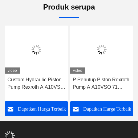
Produk serupa
video
video
Custom Hydraulic Piston
P Penutup Piston Rexroth
Pump Rexroth A A10VSO
Pump A A10VSO 71
71 DFEH/31R-
Radial DFEH/31R-
PRA12KD5
PRC12KC3 -SO479
k
Dapatkan Harga Terbaik
Dapatkan Harga Terbaik