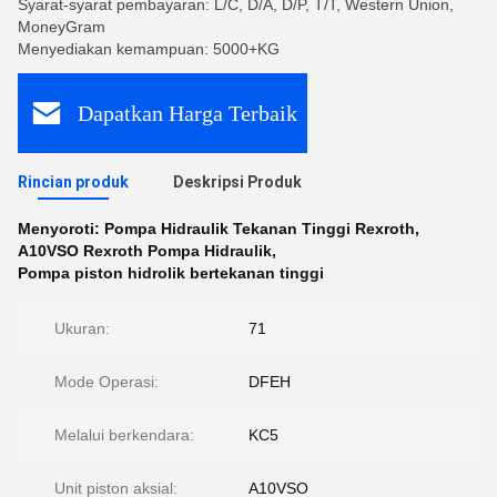
Syarat-syarat pembayaran: L/C, D/A, D/P, T/T, Western Union,
MoneyGram
Menyediakan kemampuan: 5000+KG
Dapatkan Harga Terbaik
Rincian produk
Deskripsi Produk
Menyoroti:
Pompa Hidraulik Tekanan Tinggi Rexroth
,
A10VSO Rexroth Pompa Hidraulik
,
Pompa piston hidrolik bertekanan tinggi
Ukuran:
71
Mode Operasi:
DFEH
Melalui berkendara:
KC5
Unit piston aksial:
A10VSO