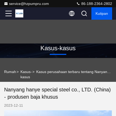
service@hzpumpru.com
86-188-2364-2802
Kutipan
Kasus-kasus
Rumah
>
Kasus-
>
Kasus perusahaan terbaru tentang Nanyang hanye special steel co., LTD. (China) - produsen baja khusus
kasus
Nanyang hanye special steel co., LTD. (China)
- produsen baja khusus
2023-12-11