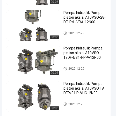
00:06
2025-
56
Pompa
Sekarang
hidrolik
01-13
pandangan
Berbagi
Pompa hidraulik Pompa
piston aksial A10VSO-28-
#
DFLR/L-VRA-12N00
Pompa
Pompa hidrolik
2025-12-29
hidraulik
00:06
besi cor
#
Pompa hidraulik Pompa
Pompa
piston aksial A10VSO-
Limbah
18DFR/31R-PPA12N00
Hidraulik
#
Pompa hidrolik
2025-12-29
00:06
pompa
piston
Pompa hidraulik Pompa
radial
piston aksial A10VSO 18
hidrolik
DFR/31 R-VUC12N00
L
Pompa hidrolik
i
2025-12-29
00:06
h
a