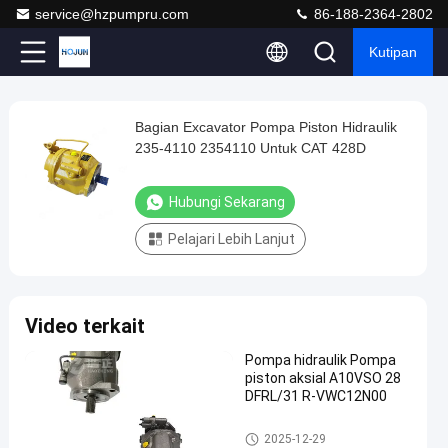
service@hzpumpru.com
86-188-2364-2802
Kutipan
Loaded
:
0%
0:00
/
0:00
Auto
Play
Play
Play
Mute
Picture-
Fullscreen
Current
Duration
next
next
in-
Play
Picture
Bagian Excavator Pompa Piston Hidraulik
Bagian
Time
Video
235-4110 2354110 Untuk CAT 428D
Excavator
Pompa
Hubungi Sekarang
Piston
Pelajari Lebih Lanjut
Hidraulik
235-
4110
Video terkait
2354110
Untuk
Pompa hidraulik Pompa
piston aksial A10VSO 28
CAT
DFRL/31 R-VWC12N00
428D
Pompa hidrolik
2025-12-29
Hubungi