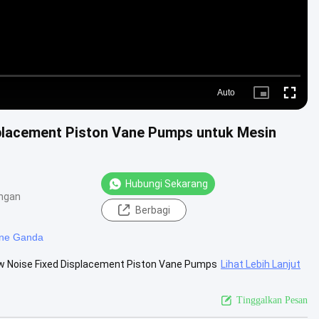
Auto
Picture-
Fullscre
in-
Picture
placement Piston Vane Pumps untuk Mesin
Hubungi Sekarang
ngan
Berbagi
ane Ganda
ow Noise Fixed Displacement Piston Vane Pumps
Lihat Lebih Lanjut
Tinggalkan Pesan