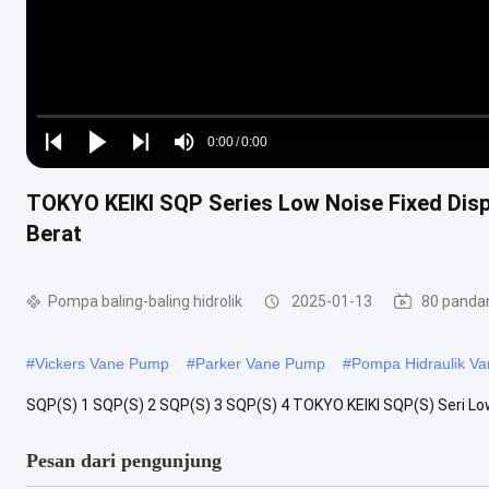
Loaded
:
0%
0:00
/
0:00
Play
Play
Play
Mute
Current
Duration
next
next
TOKYO KEIKI SQP Series Low Noise Fixed Dis
Time
Berat
Pompa baling-baling hidrolik
2025-01-13
80 panda
#
Vickers Vane Pump
#
Parker Vane Pump
#
Pompa Hidraulik V
SQP(S) 1 SQP(S) 2 SQP(S) 3 SQP(S) 4 TOKYO KEIKI SQP(S) Seri L
Pesan dari pengunjung