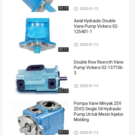
Pompa baling-baling hidrolik
00:19
2025-01-13
Axial Hydraulic Double
Vane Pump Vickers 02-
125401-1
en
Pompa baling-baling hidrolik
2025-01-13
00:11
Double Row Rexroth Vane
Pump Vickers 02-137106-
3
Pompa baling-baling hidrolik
2025-01-13
02:15
Pompa Vane Minyak 25V
25VQ Single Oil Hydraulic
Pump Untuk Mesin Injeksi
Molding
Pompa baling-baling hidrolik
00:17
2025-01-13