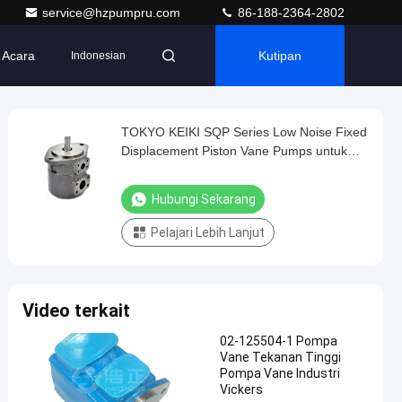
service@hzpumpru.com
86-188-2364-2802
Acara
Kutipan
Indonesian
TOKYO KEIKI SQP Series Low Noise Fixed
Displacement Piston Vane Pumps untuk
Mesin Berat
Hubungi Sekarang
Pelajari Lebih Lanjut
Video terkait
02-125504-1 Pompa
Vane Tekanan Tinggi
Pompa Vane Industri
Vickers