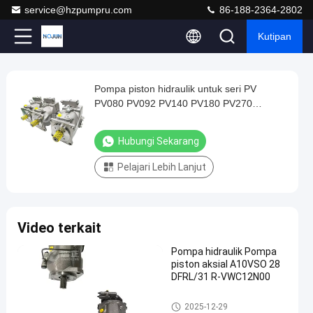
service@hzpumpru.com
86-188-2364-2802
Kutipan
Play
Pompa piston hidraulik untuk seri PV
Pompa
Video
PV080 PV092 PV140 PV180 PV270
piston
R1K1T1NMMC pemasok pompa hidraulik
hidraulik
Hubungi Sekarang
untuk
Pelajari Lebih Lanjut
seri
PV
PV080
Video terkait
PV092
PV140
Pompa hidraulik Pompa
piston aksial A10VSO 28
PV180
DFRL/31 R-VWC12N00
PV270
Pompa hidrolik
R1K1T1NMMC
2025-12-29