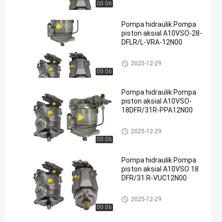
00:06
pemasok
pompa
Pompa hidraulik Pompa
piston aksial A10VSO-28-
hidraulik
DFLR/L-VRA-12N00
Hubungi
Pompa hidrolik
2025-
7
2025-12-29
Pompa
Sekarang
00:06
hidrolik
03-27
pandangan
Berbagi
Pompa hidraulik Pompa
#
piston aksial A10VSO-
Pompa
18DFR/31R-PPA12N00
hidraulik
Pompa hidrolik
2025-12-29
besi cor
00:06
#
Pompa
Pompa hidraulik Pompa
Limbah
piston aksial A10VSO 18
Hidraulik
DFR/31 R-VUC12N00
#
pompa
Pompa hidrolik
2025-12-29
00:06
piston
radial