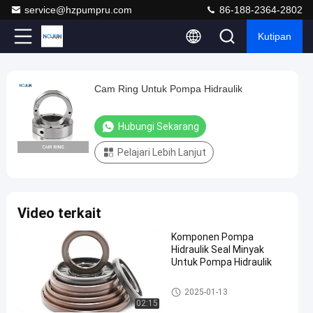
service@hzpumpru.com
86-188-2364-2802
Kutipan
Play
Cam Ring Untuk Pompa Hidraulik
Cam
Video
Ring
Hubungi Sekarang
Untuk
Pompa
Pelajari Lebih Lanjut
Hidraulik
Hubungi
Bagian
2025-
106
Video terkait
Sekarang
pompa
01-13
pandangan
hidrolik
Berbagi
Komponen Pompa
Hidraulik Seal Minyak
#
Untuk Pompa Hidraulik
Aksesoris
Pompa
Bagian pompa hidrolik
2025-01-13
Hidraulik
02:15