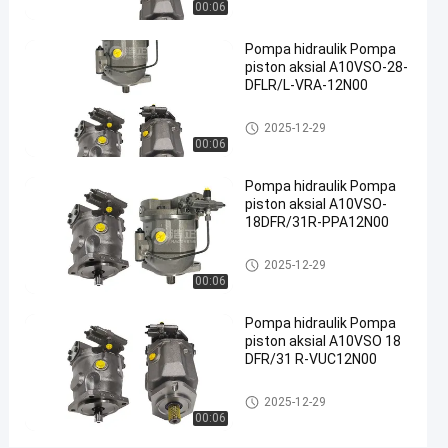
hidrolik
00:06
01-08
pandangan
Berbagi
Pompa hidraulik Pompa
#
piston aksial A10VSO-28-
Pompa
DFLR/L-VRA-12N00
hidraulik
Pompa hidrolik
besi cor
2025-12-29
#
00:06
Pompa
Pompa hidraulik Pompa
Limbah
piston aksial A10VSO-
Hidraulik
18DFR/31R-PPA12N00
#
pompa
Pompa hidrolik
2025-12-29
piston
00:06
radial
Pompa hidraulik Pompa
hidrolik
piston aksial A10VSO 18
P
DFR/31 R-VUC12N00
o
m
Pompa hidrolik
2025-12-29
p
00:06
a