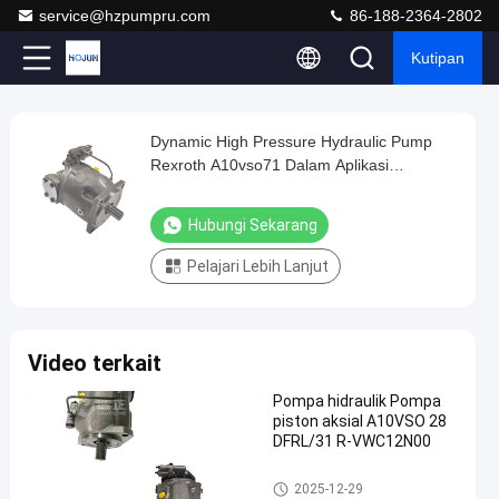
service@hzpumpru.com
86-188-2364-2802
Kutipan
Play
Dynamic High Pressure Hydraulic Pump
Dynamic
Video
Rexroth A10vso71 Dalam Aplikasi
High
Komersial
Pressure
Hubungi Sekarang
Hydraulic
Pelajari Lebih Lanjut
Pump
Rexroth
A10vso71
Video terkait
Dalam
Aplikasi
Pompa hidraulik Pompa
piston aksial A10VSO 28
Komersial
DFRL/31 R-VWC12N00
Hubungi
Pompa hidrolik
2024-
1122
Pompa
2025-12-29
Sekarang