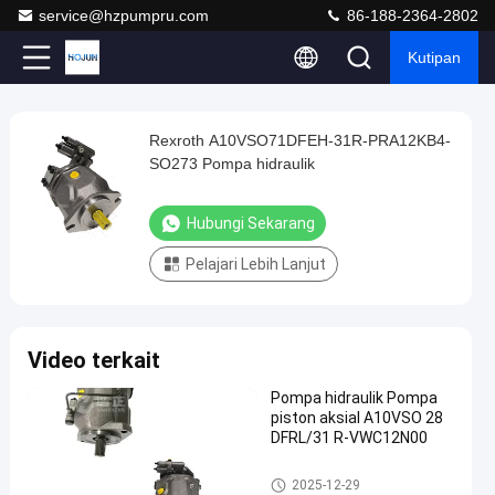
service@hzpumpru.com
86-188-2364-2802
Kutipan
Play
Rexroth A10VSO71DFEH-31R-PRA12KB4-
Rexroth
Video
SO273 Pompa hidraulik
A10VSO71DFEH-
31R-
Hubungi Sekarang
PRA12KB4-
Pelajari Lebih Lanjut
SO273
Pompa
hidraulik
Video terkait
Hubungi
2025-
1122
Pompa
Pompa hidraulik Pompa
Sekarang
hidrolik
04-18
pandangan
piston aksial A10VSO 28
Berbagi
DFRL/31 R-VWC12N00
#
Pompa hidrolik
2025-12-29
Pompa