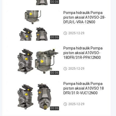
00:06
hidraulik
besi cor
Pompa hidraulik Pompa
#
piston aksial A10VSO-28-
Pompa
DFLR/L-VRA-12N00
Limbah
Pompa hidrolik
2025-12-29
Hidraulik
00:06
#
pompa
Pompa hidraulik Pompa
piston
piston aksial A10VSO-
radial
18DFR/31R-PPA12N00
hidrolik
Pompa hidrolik
2025-12-29
D
00:06
e
s
Pompa hidraulik Pompa
k
piston aksial A10VSO 18
r
DFR/31 R-VUC12N00
i
p
Pompa hidrolik
2025-12-29
s
00:06
i