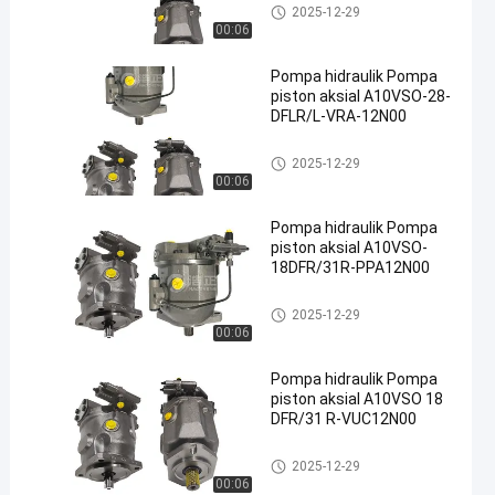
Pompa hidrolik
2025-12-29
00:06
Pompa hidraulik Pompa
piston aksial A10VSO-28-
DFLR/L-VRA-12N00
en
Pompa hidrolik
2025-12-29
00:06
Pompa hidraulik Pompa
piston aksial A10VSO-
18DFR/31R-PPA12N00
Pompa hidrolik
2025-12-29
00:06
Pompa hidraulik Pompa
piston aksial A10VSO 18
DFR/31 R-VUC12N00
Pompa hidrolik
2025-12-29
00:06