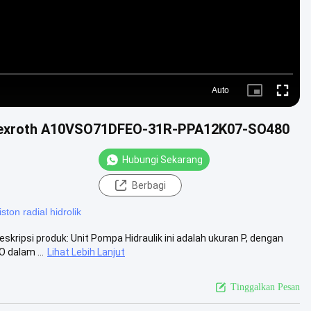
Auto
Picture-
Fullscre
in-
Picture
k Rexroth A10VSO71DFEO-31R-PPA12K07-SO480
Hubungi Sekarang
Berbagi
ton radial hidrolik
psi produk: Unit Pompa Hidraulik ini adalah ukuran P, dengan
 dalam ...
Lihat Lebih Lanjut
Tinggalkan Pesan