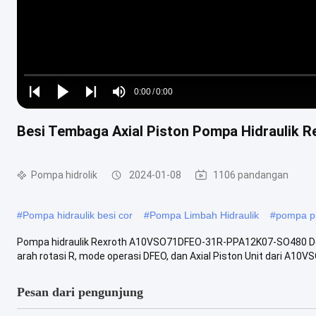
Loaded
:
0%
0:00
/
0:00
Play
Play
Play
Mute
Current
Duration
next
next
Besi Tembaga Axial Piston Pompa Hidrauli
Time
Pompa hidrolik
2024-01-08
1106 pandangan
#
Pompa hidraulik besi cor
#
Pompa Limbah Hidraulik
#
pompa pis
Pompa hidraulik Rexroth A10VSO71DFEO-31R-PPA12K07-SO480 Deskri
arah rotasi R, mode operasi DFEO, dan Axial Piston Unit dari A10VSO
Pesan dari pengunjung