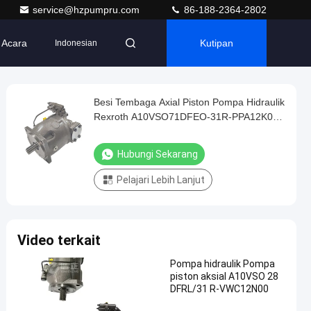
service@hzpumpru.com
86-188-2364-2802
Acara
Kutipan
Indonesian
Besi Tembaga Axial Piston Pompa Hidraulik
Rexroth A10VSO71DFEO-31R-PPA12K07-
SO480
Hubungi Sekarang
Pelajari Lebih Lanjut
Video terkait
Pompa hidraulik Pompa
piston aksial A10VSO 28
DFRL/31 R-VWC12N00