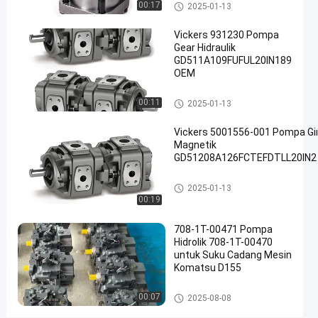
pompa roda gigi hidrolik
00:17
2025-01-13
#
Vickers 931230 Pompa
Pompa
Gear Hidraulik
minyak
GD511A109FUFUL20IN189
Gear
OEM
Hidraulik
#
pompa roda gigi hidrolik
00:11
2025-01-13
Pompa
Vickers 5001556-001 Pompa Gi
besi
Magnetik
cor
GD51208A126FCTEFDTLL20IN2
#
Pompa
pompa roda gigi hidrolik
2025-01-13
Gear
00:19
Magnetik
708-1T-00471 Pompa
V
Hidrolik 708-1T-00470
i
untuk Suku Cadang Mesin
c
Komatsu D155
k
e
Pompa Hidrolik Piston
00:07
2025-08-08
r
s