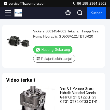
service@hzpumpru.com
86-188-2364-2802
Kutipan
Play
Vickers 5001454-002 Tekanan Tinggi Gear
Vickers
Video
Pump Hydraulic GD508A121TBTBR20
5001454-
002
Hubungi Sekarang
Tekanan
Pelajari Lebih Lanjut
Tinggi
Gear
Pump
Video terkait
Hydraulic
GD508A121TBTBR20
Seri QT Pompa Girasi
Hidrolik Variabel Ganda
Hubungi
Gear QT21 QT22 QT23
pompa
2025-
729
QT31 QT32 QT33 QT41
Sekarang
roda gigi
01-13
pandangan
QT42 QT43 QT52-55F-Z
hidrolik
Berbagi